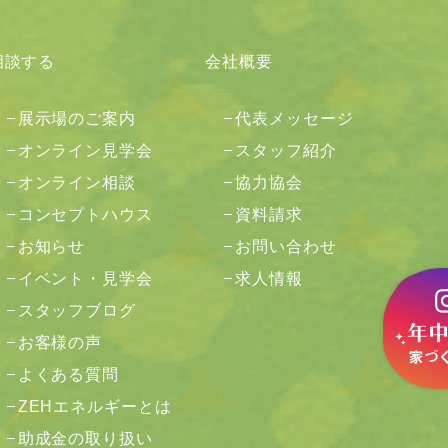
相談する
会社概要
展示場のご案内
代表メッセージ
オンライン見学会
スタッフ紹介
オンライン相談
協力協会
コンセプトハウス
資料請求
お知らせ
お問い合わせ
イベント・見学会
求人情報
スタッフブログ
お客様の声
よくある質問
ZEHエネルギーとは
助成金の取り扱い