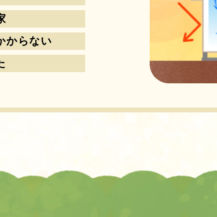
家
かからない
た