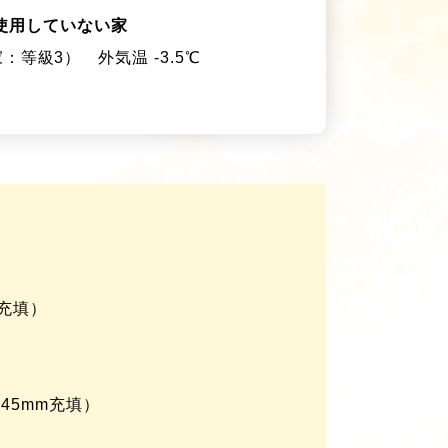
使用していない家
家：等級3）
外気温 -3.5℃
充填）
45mm充填）