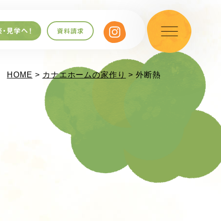
HOME
>
カナエホームの家作り
> 外断熱